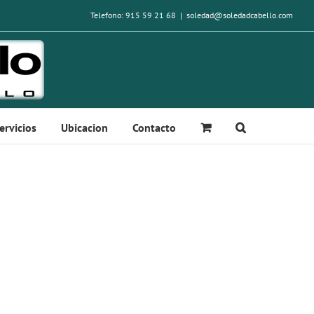
Telefono: 915 59 21 68
|
soledad@soledadcabello.com
ervicios
Ubicacion
Contacto