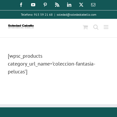
Saltar
Facebook
YouTube
Pinterest
Rss
LinkedIn
X
Correo
electrónico
al
Telefono: 915 59 21 68
|
soledad@soledadcabello.com
contenido
[wpsc_products
category_url_name=’coleccion-fantasia-
pelucas’]