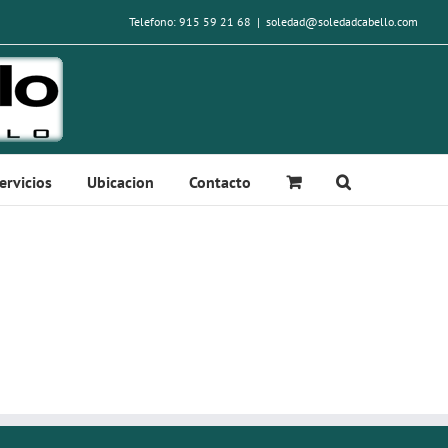
Telefono: 915 59 21 68
|
soledad@soledadcabello.com
ervicios
Ubicacion
Contacto