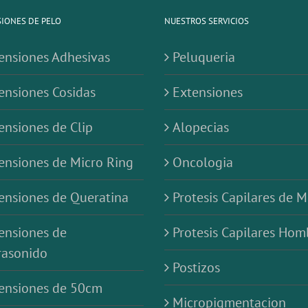
IONES DE PELO
NUESTROS SERVICIOS
ensiones Adhesivas
Peluqueria
ensiones Cosidas
Extensiones
ensiones de Clip
Alopecias
ensiones de Micro Ring
Oncologia
ensiones de Queratina
Protesis Capilares de M
ensiones de
Protesis Capilares Hom
rasonido
Postizos
ensiones de 50cm
Micropigmentacion