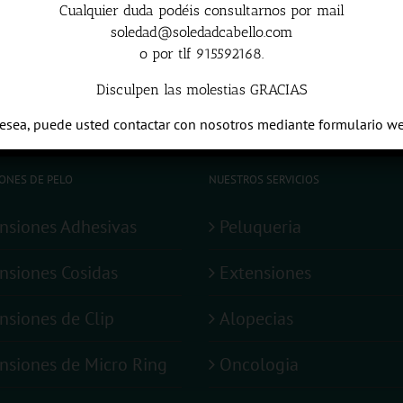
spam.
Aprende cómo se procesan los datos de tus come
Cualquier duda podéis consultarnos por mail
soledad@soledadcabello.com
o por tlf 915592168.
Disculpen las molestias GRACIAS
desea, puede usted contactar con nosotros mediante formulario w
ONES DE PELO
NUESTROS SERVICIOS
nsiones Adhesivas
Peluqueria
nsiones Cosidas
Extensiones
nsiones de Clip
Alopecias
nsiones de Micro Ring
Oncologia