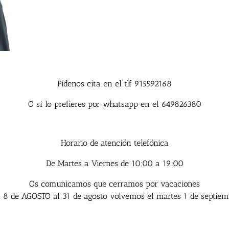
Este sitio web utiliza cookies para mejorar su experiencia. Asumiremo
Pídenos cita en el tlf 915592168
que estás de acuerdo con esto, pero puedes optar por no participar si l
O si lo prefieres por whatsapp en el 649826380
deseas.
Leer Mas
Aceptar
Horario de atención telefónica
De Martes a Viernes de 10:00 a 19:00
Os comunicamos que cerramos por vacaciones
l 8 de AGOSTO al 31 de agosto volvemos el martes 1 de septiem