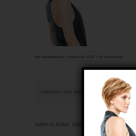
Por
soledadcabello
|
marzo 2nd, 2020
|
Sin comentarios
Comparta esta información en su red Social 
Sobre el Autor:
soledadcabello