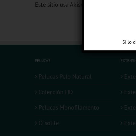
Este sitio usa Akismet para reducir el 
Si lo 
PELUCAS
EXTENSI
Pelucas Pelo Natural
Exte
Colección HD
Exte
Pelucas Monofilamento
Exte
O`solite
Exte