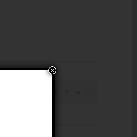
×
Facebook
X
Reddit
LinkedIn
WhatsApp
Tumblr
Pinterest
Vk
Correo
electrónico