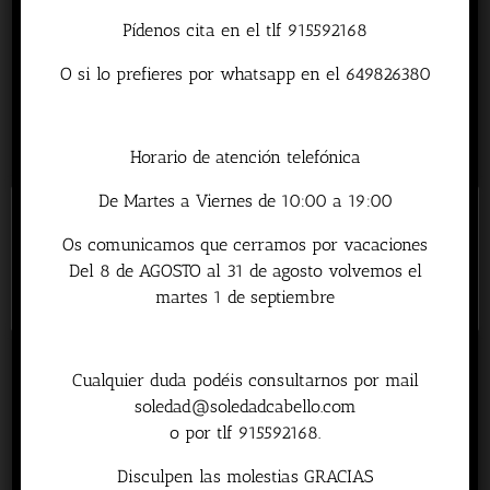
Pídenos cita en el tlf 915592168
O si lo prefieres por whatsapp en el 649826380
Playful
Horario de atención telefónica
De Martes a Viernes de 10:00 a 19:00
Detalles
Este sitio web utiliza cookies para mejorar su experiencia.
Os comunicamos que cerramos por vacaciones
Asumiremos que estás de acuerdo con esto, pero puedes optar
Del 8 de AGOSTO al 31 de agosto volvemos el
por no participar si lo deseas.
Leer Mas
Aceptar
martes 1 de septiembre
Precious
Cualquier duda podéis consultarnos por mail
soledad@soledadcabello.com
o por tlf 915592168.
Detalles
Disculpen las molestias GRACIAS