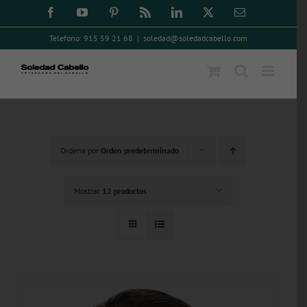
Saltar
Facebook
YouTube
Pinterest
Rss
LinkedIn
X
Correo
electrónico
al
Telefono: 915 59 21 68
|
soledad@soledadcabello.com
contenido
Ordena por
Orden predeterminado
Mostrar
12 productos