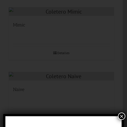
Mimic
Detalles
Naive
×
Detalles