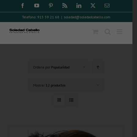
Saltar
Facebook
YouTube
Pinterest
Rss
LinkedIn
X
Correo
electrónico
al
Telefono: 915 59 21 68
|
soledad@soledadcabello.com
contenido
Ordena por
Popularidad
Mostrar
12 productos