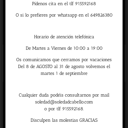
Pídenos cita en el tlf 915592168
O si lo prefieres por whatsapp en el 649826380
Funky
Horario de atención telefónica
De Martes a Viernes de 10:00 a 19:00
Este sitio web utiliza cookies para mejorar su experiencia.
Detalles
Os comunicamos que cerramos por vacaciones
Asumiremos que estás de acuerdo con esto, pero puedes optar
Del 8 de AGOSTO al 31 de agosto volvemos el
por no participar si lo deseas.
Leer Mas
Aceptar
martes 1 de septiembre
Funbun
Cualquier duda podéis consultarnos por mail
soledad@soledadcabello.com
o por tlf 915592168.
Detalles
Disculpen las molestias GRACIAS