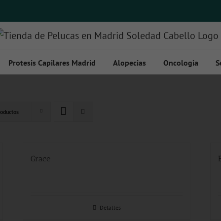
Protesis Capilares Madrid
Alopecias
Oncologia
S
oductos
Grace
Detalles