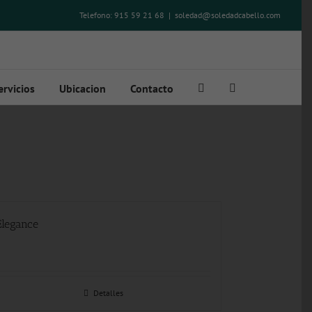
Telefono: 915 59 21 68
|
soledad@soledadcabello.com
ervicios
Ubicacion
Contacto
Elegance
Detalles