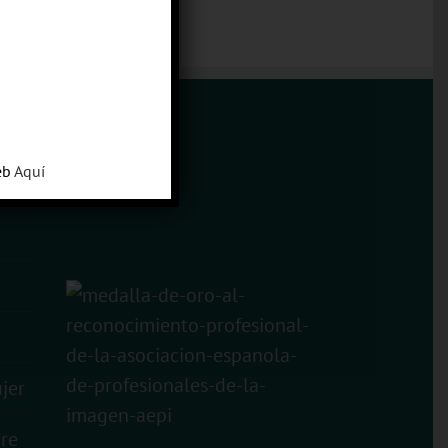
eb
Aquí
jer
re