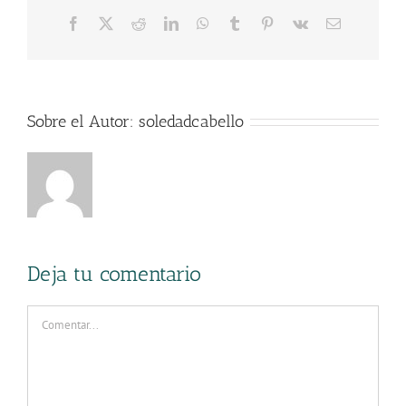
Facebook
X
Reddit
LinkedIn
WhatsApp
Tumblr
Pinterest
Vk
Correo
electrónico
Sobre el Autor:
soledadcabello
Deja tu comentario
Comentar