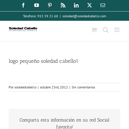
Saltar
Facebook
YouTube
Pinterest
Rss
LinkedIn
X
Correo
electrónico
al
Telefono: 915 59 21 68
|
soledad@soledadcabello.com
contenido
logo pequeño soledad cabello1
Por
soledadcabello
|
octubre 23rd, 2012
|
Sin comentarios
Comparta esta información en su red Social
favorita!