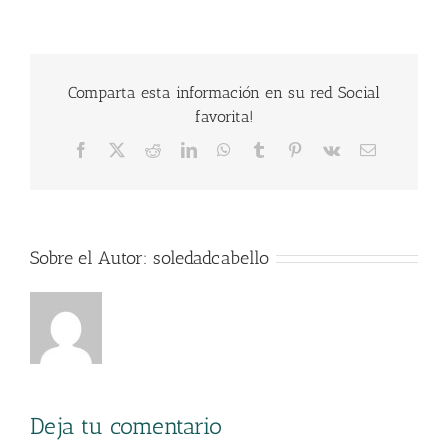
Comparta esta información en su red Social
favorita!
Facebook
X
Reddit
LinkedIn
WhatsApp
Tumblr
Pinterest
Vk
Correo
electrónico
Sobre el Autor:
soledadcabello
Deja tu comentario