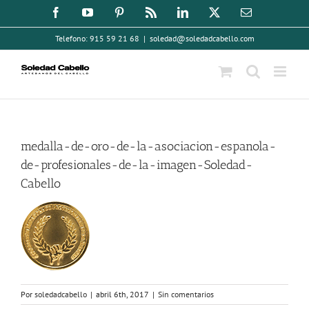
Saltar
Facebook
YouTube
Pinterest
Rss
LinkedIn
X
Correo
electrónico
al
Telefono: 915 59 21 68
|
soledad@soledadcabello.com
contenido
medalla-de-oro-de-la-asociacion-espanola-
de-profesionales-de-la-imagen-Soledad-
Cabello
Por
soledadcabello
|
abril 6th, 2017
|
Sin comentarios