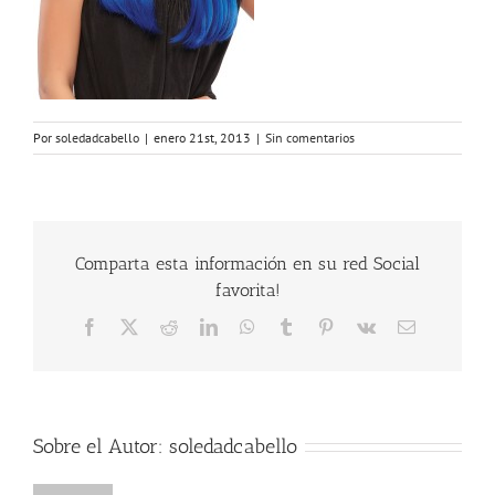
Por
soledadcabello
|
enero 21st, 2013
|
Sin comentarios
Comparta esta información en su red Social
favorita!
Facebook
X
Reddit
LinkedIn
WhatsApp
Tumblr
Pinterest
Vk
Correo
electrónico
Sobre el Autor:
soledadcabello