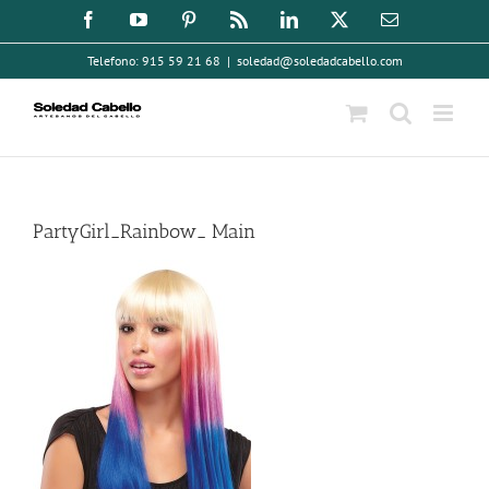
Saltar
Facebook
YouTube
Pinterest
Rss
LinkedIn
X
Correo
electrónico
al
Telefono: 915 59 21 68
|
soledad@soledadcabello.com
contenido
PartyGirl_Rainbow_ Main