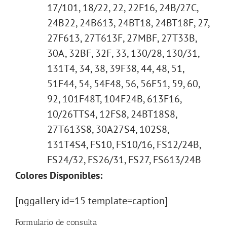
17/101, 18/22, 22, 22F16, 24B/27C,
24B22, 24B613, 24BT18, 24BT18F, 27,
27F613, 27T613F, 27MBF, 27T33B,
30A, 32BF, 32F, 33, 130/28, 130/31,
131T4, 34, 38, 39F38, 44, 48, 51,
51F44, 54, 54F48, 56, 56F51, 59, 60,
92, 101F48T, 104F24B, 613F16,
10/26TTS4, 12FS8, 24BT18S8,
27T613S8, 30A27S4, 102S8,
131T4S4, FS10, FS10/16, FS12/24B,
FS24/32, FS26/31, FS27, FS613/24B
Colores Disponibles:
[nggallery id=15 template=caption]
Formulario de consulta