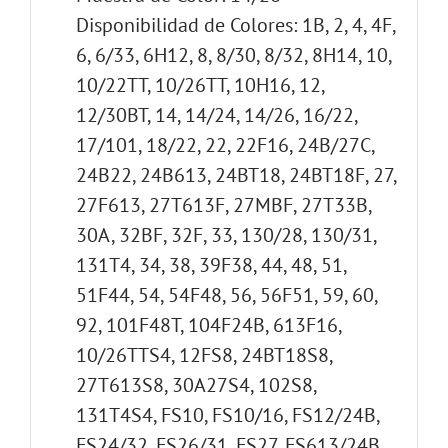
Disponibilidad de Colores: 1B, 2, 4, 4F,
6, 6/33, 6H12, 8, 8/30, 8/32, 8H14, 10,
10/22TT, 10/26TT, 10H16, 12,
12/30BT, 14, 14/24, 14/26, 16/22,
17/101, 18/22, 22, 22F16, 24B/27C,
24B22, 24B613, 24BT18, 24BT18F, 27,
27F613, 27T613F, 27MBF, 27T33B,
30A, 32BF, 32F, 33, 130/28, 130/31,
131T4, 34, 38, 39F38, 44, 48, 51,
51F44, 54, 54F48, 56, 56F51, 59, 60,
92, 101F48T, 104F24B, 613F16,
10/26TTS4, 12FS8, 24BT18S8,
27T613S8, 30A27S4, 102S8,
131T4S4, FS10, FS10/16, FS12/24B,
FS24/32, FS26/31, FS27, FS613/24B