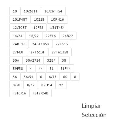
10
10/26TT
10/26TTS4
101F48T
102S8
10RH16
12/30BT
12FS8
131T4S4
14/24
16/22
22F16
24B22
24BT18
24BT18S8
27F613
27MBF
27T613F
27T613S8
30A
30A27S4
32BF
38
39F38
4
44
51
51F44
56
56/51
6
6/33
60
8
8/30
8/32
8RH14
92
FS10/16
FS12/24B
Limpiar
Selección