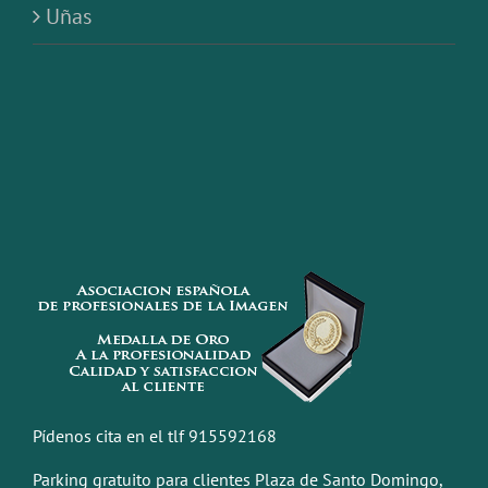
Pídenos cita en el tlf 915592168
Parking gratuito para clientes Plaza de Santo Domingo,
1
O si lo prefieres por whatsapp en el boton de abajo