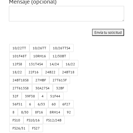
Mensaje
(opcional)
10/22TT
10/26TT
10/26TTS4
101F48T
10RH16
12/30BT
12FS8
131T4S4
14/24
16/22
18/22
22F16
24B22
24BT18
24BT18S8
27MBF
27T613F
27T613S8
30A27S4
32BF
32F
39F38
4
51F44
56F51
6
6/33
60
6F27
8
8/30
8F16
8RH14
92
FS10
FS10/16
FS12/24B
FS26/31
FS27