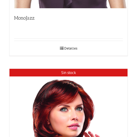
MonoJazz
Detalles
Sin stock