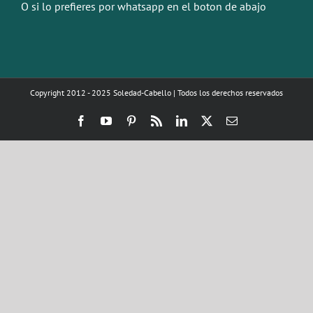
O si lo prefieres por whatsapp en el boton de abajo
Copyright 2012 - 2025 Soledad-Cabello | Todos los derechos reservados
Facebook
YouTube
Pinterest
Rss
LinkedIn
X
Correo
electrónico