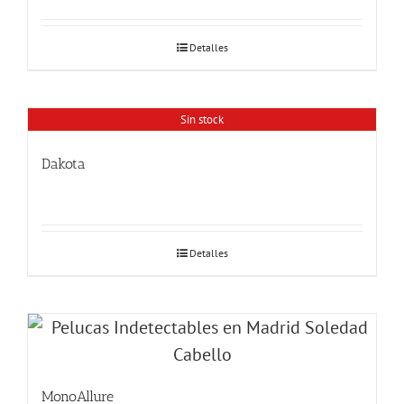
Detalles
Sin stock
Dakota
Detalles
MonoAllure