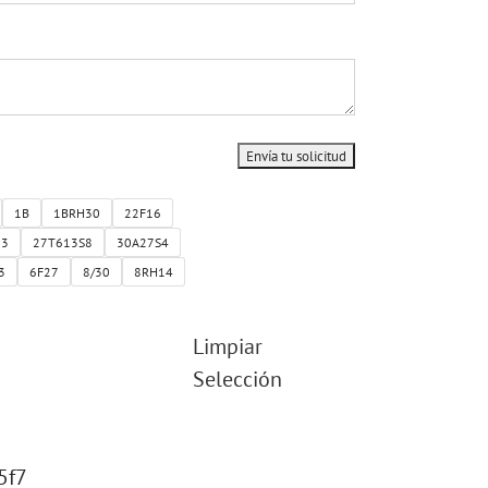
1B
1BRH30
22F16
13
27T613S8
30A27S4
3
6F27
8/30
8RH14
Limpiar
Selección
5f7