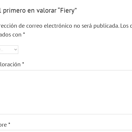
l primero en valorar “Fiery”
rección de correo electrónico no será publicada.
Los 
ados con
*
aloración
*
bre
*