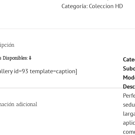
Categoría:
Coleccion HD
ipción
s Disponibles:⇓
Cate
Subc
llery id=93 template=caption]
Mode
Desc
Perf
sedu
mación adicional
larg
apli
como