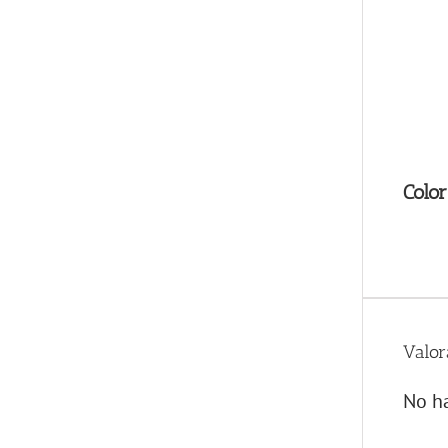
Color
Valor
No ha