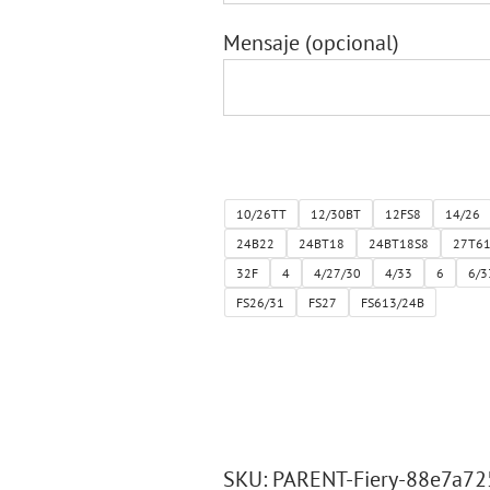
Mensaje
(opcional)
10/26TT
12/30BT
12FS8
14/26
24B22
24BT18
24BT18S8
27T6
32F
4
4/27/30
4/33
6
6/3
FS26/31
FS27
FS613/24B
SKU:
PARENT-Fiery-88e7a72