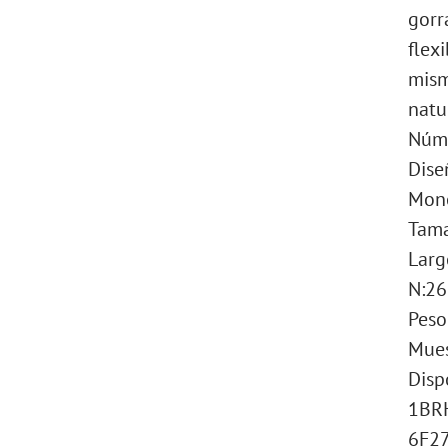
gorr
flexi
mism
natu
Núme
Dise
Mon
Tama
Larg
N:26
Peso
Mues
Disp
1BRH
6F27