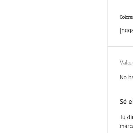
Colore
[ngga
Valor
No ha
Sé e
Tu di
marc