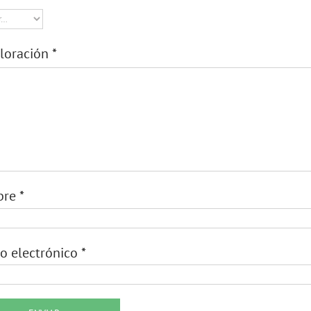
aloración
*
bre
*
o electrónico
*