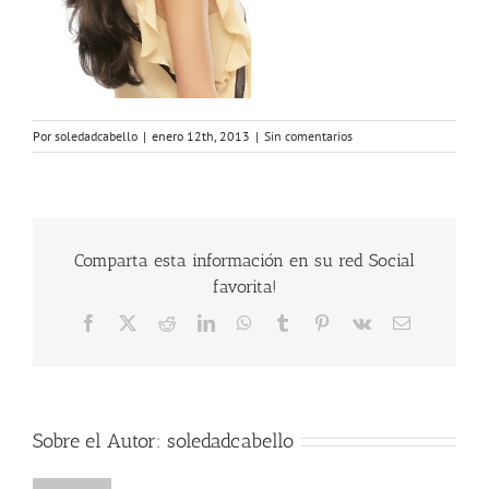
Por
soledadcabello
|
enero 12th, 2013
|
Sin comentarios
Comparta esta información en su red Social
favorita!
Facebook
X
Reddit
LinkedIn
WhatsApp
Tumblr
Pinterest
Vk
Correo
electrónico
Sobre el Autor:
soledadcabello