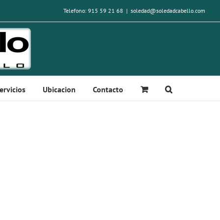
Telefono: 915 59 21 68
|
soledad@soledadcabello.com
ervicios
Ubicacion
Contacto