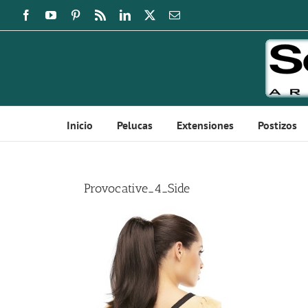
Saltar
Facebook
YouTube
Pinterest
Rss
LinkedIn
X
Correo
electrónico
al
contenido
Inicio
Pelucas
Extensiones
Postizos
Provocative_4_Side