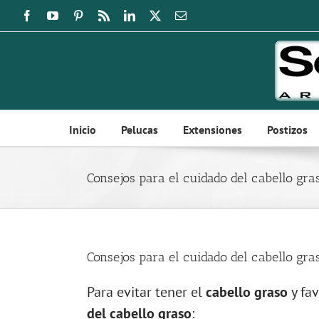
Saltar
Facebook
YouTube
Pinterest
Rss
LinkedIn
X
Correo
electrónico
al
contenido
Inicio
Pelucas
Extensiones
Postizos
Consejos para el cuidado del cabello gra
Consejos para el cuidado del cabello gra
Para evitar tener el
cabello graso
y fav
del cabello graso
: