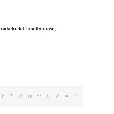
cuidado del cabello graso
,
Facebook
X
Reddit
LinkedIn
WhatsApp
Tumblr
Pinterest
Vk
Correo
electrónico