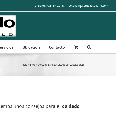
Telefono: 915 59 21 68
|
soledad@soledadcabello.com
ervicios
Ubicacion
Contacto
Inicio
Blog
Consejos para el cuidado del cabello graso
recemos unos consejos para el
cuidado