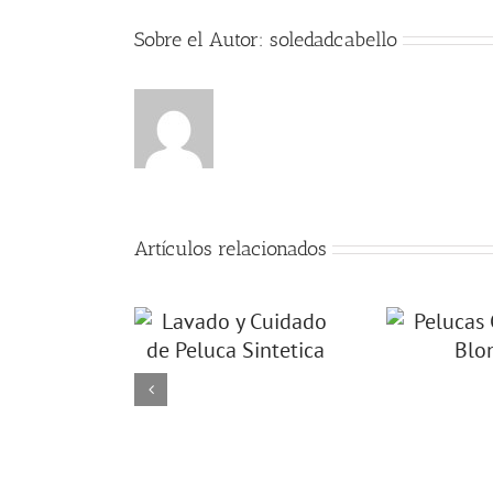
Sobre el Autor:
soledadcabello
Artículos relacionados
o y Cuidado de
Pelucas Colección
uca Sintetica
Blonde