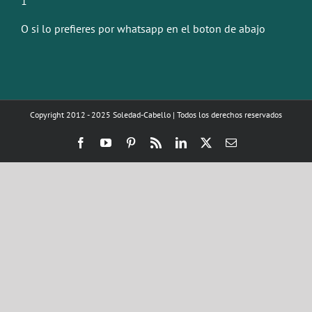
1
O si lo prefieres por whatsapp en el boton de abajo
Copyright 2012 - 2025 Soledad-Cabello | Todos los derechos reservados
Facebook
YouTube
Pinterest
Rss
LinkedIn
X
Correo
electrónico