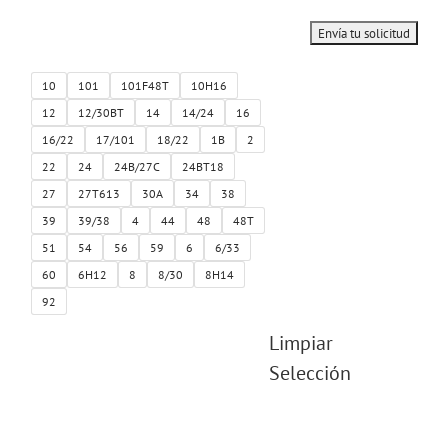
10
101
101F48T
10H16
12
12/30BT
14
14/24
16
16/22
17/101
18/22
1B
2
22
24
24B/27C
24BT18
27
27T613
30A
34
38
39
39/38
4
44
48
48T
51
54
56
59
6
6/33
60
6H12
8
8/30
8H14
92
Limpiar
Selección